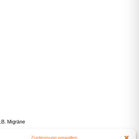
.B. Migräne
peutin statt.
Zustimmung verwalten